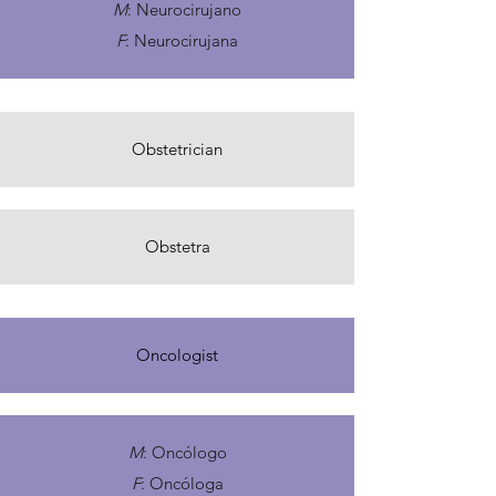
M
: Neurocirujano
F
: Neurocirujana
Obstetrician
Obstetra
Oncologist
M
: Oncólogo
F
: Oncóloga