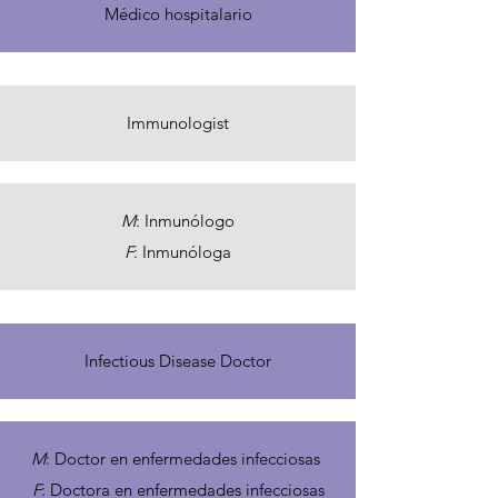
Médico hospitalario
Immunologist
M
: Inmunólogo
F
: Inmunóloga
Infectious Disease Doctor
M
: Doctor en enfermedades infecciosas
F
: Doctora en enfermedades infecciosas