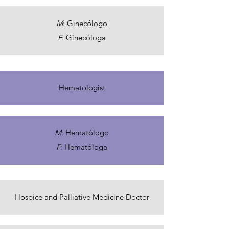
M
: Ginecólogo
F
: Ginecóloga
Hematologist
M
: Hematólogo
F
: Hematóloga
Hospice and Palliative Medicine Doctor