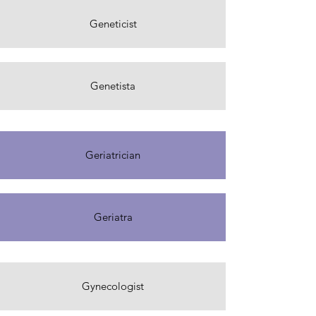
Geneticist
Genetista
Geriatrician
Geriatra
Gynecologist