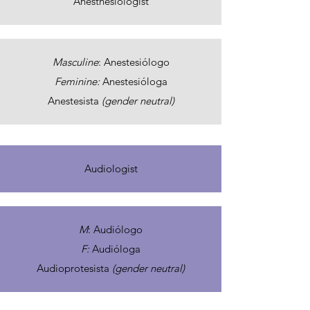
Anesthesiologist
Masculine
: Anestesiólogo
Feminine:
Anestesióloga
Anestesista
(gender neutral)
Audiologist
M
: Audiólogo
F:
Audióloga
Audioprotesista
(gender neutral)