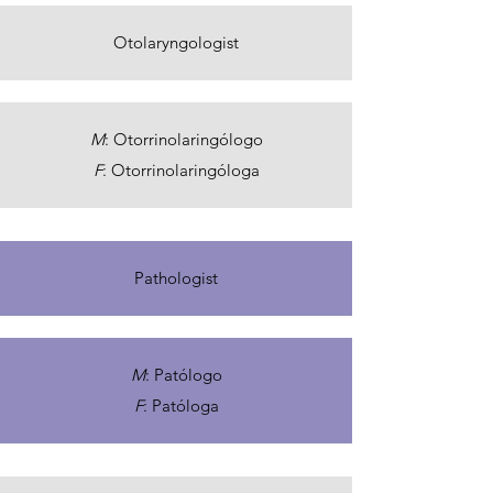
Otolaryngologist
M
: Otorrinolaringólogo
F
: Otorrinolaringóloga
Pathologist
M
: Patólogo
F
: Patóloga